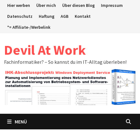
Zum
Hier werben
Über mich
Über diesen Blog
Impressum
Inhalt
Datenschutz
Haftung
AGB
Kontakt
springen
*= Affiliate-/Werbelink
Devil At Work
Fachinformatiker? – So kannst du im IT-Alltag überleben!
MENÜ