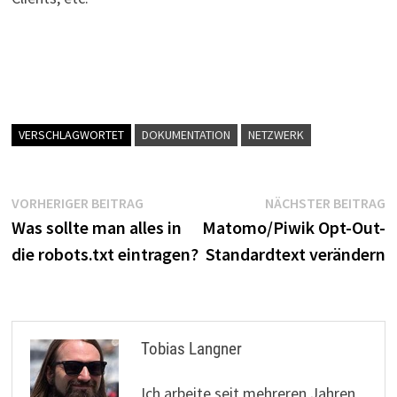
VERSCHLAGWORTET
DOKUMENTATION
NETZWERK
Beitragsnavigation
Vorheriger
N
VORHERIGER BEITRAG
NÄCHSTER BEITRAG
Beitrag:
B
Was sollte man alles in
Matomo/Piwik Opt-Out-
die robots.txt eintragen?
Standardtext verändern
Tobias Langner
Ich arbeite seit mehreren Jahren