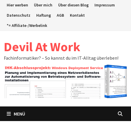
Zum
Hier werben
Über mich
Über diesen Blog
Impressum
Inhalt
Datenschutz
Haftung
AGB
Kontakt
springen
*= Affiliate-/Werbelink
Devil At Work
Fachinformatiker? – So kannst du im IT-Alltag überleben!
MENÜ