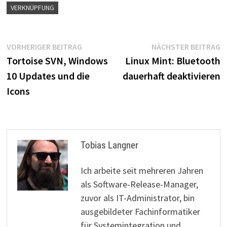
VERKNÜPFUNG
Beitragsnavigation
Vorheriger
N
VORHERIGER BEITRAG
NÄCHSTER BEITRAG
Beitrag:
B
Tortoise SVN, Windows
Linux Mint: Bluetooth
10 Updates und die
dauerhaft deaktivieren
Icons
Tobias Langner
Ich arbeite seit mehreren Jahren
als Software-Release-Manager,
zuvor als IT-Administrator, bin
ausgebildeter Fachinformatiker
für Systemintegration und