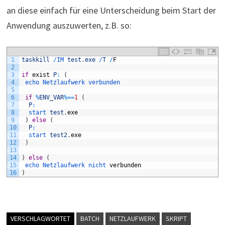
an diese einfach für eine Unterscheidung beim Start der
Anwendung auszuwerten, z.B. so:
1
taskkill
/
IM 
test
.
exe
/
T
/
F
2
3
if
exist
P
:
(
4
echo 
Netzlaufwerk 
verbunden
5
6
if
%
ENV_VAR
%=
=
1
(
7
P
:
8
start 
test
.
exe
9
)
else
(
10
P
:
11
start 
test2
.
exe
12
)
13
14
)
else
(
15
echo 
Netzlaufwerk 
nicht 
verbunden
16
)
VERSCHLAGWORTET
BATCH
NETZLAUFWERK
SKRIPT