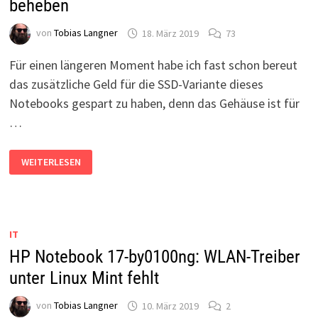
beheben
von
Tobias Langner
18. März 2019
73
Für einen längeren Moment habe ich fast schon bereut
das zusätzliche Geld für die SSD-Variante dieses
Notebooks gespart zu haben, denn das Gehäuse ist für
…
HP
WEITERLESEN
NOTEBOOK
17-
BY0100NG:
ÖFFNEN
UND
SSD
EINBAUEN,
IT
AKKU-
LADEPROBLEME
HP Notebook 17-by0100ng: WLAN-Treiber
BEHEBEN
unter Linux Mint fehlt
von
Tobias Langner
10. März 2019
2