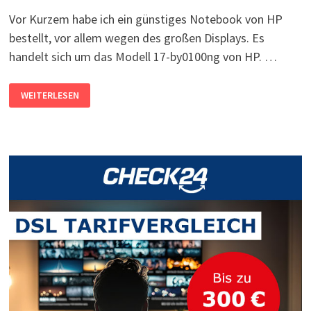
Vor Kurzem habe ich ein günstiges Notebook von HP
bestellt, vor allem wegen des großen Displays. Es
handelt sich um das Modell 17-by0100ng von HP. …
HP
WEITERLESEN
NOTEBOOK
17-
BY0100NG:
WLAN-
TREIBER
UNTER
LINUX
MINT
FEHLT