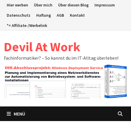
Zum
Hier werben
Über mich
Über diesen Blog
Impressum
Inhalt
Datenschutz
Haftung
AGB
Kontakt
springen
*= Affiliate-/Werbelink
Devil At Work
Fachinformatiker? – So kannst du im IT-Alltag überleben!
MENÜ