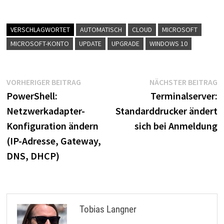
VERSCHLAGWORTET
AUTOMATISCH
CLOUD
MICROSOFT
MICROSOFT-KONTO
UPDATE
UPGRADE
WINDOWS 10
Beitragsnavigation
Vorheriger
N
VORHERIGER BEITRAG
NÄCHSTER BEITRAG
Beitrag:
B
PowerShell:
Terminalserver:
Netzwerkadapter-
Standarddrucker ändert
Konfiguration ändern
sich bei Anmeldung
(IP-Adresse, Gateway,
DNS, DHCP)
Tobias Langner