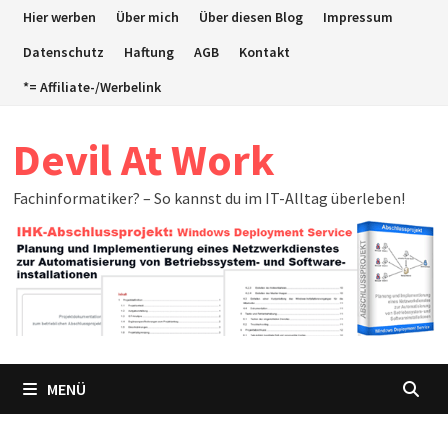
Zum
Hier werben
Über mich
Über diesen Blog
Impressum
Inhalt
Datenschutz
Haftung
AGB
Kontakt
springen
*= Affiliate-/Werbelink
Devil At Work
Fachinformatiker? – So kannst du im IT-Alltag überleben!
MENÜ