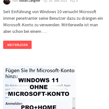
von
Tobias Langner
28. Juni 2023
0
Seit Einführung von Windows 10 versucht Microsoft
immer penetranter seine Benutzer dazu zu drängen ein
Microsoft-Konto zu verwenden. Mittlerweile ist man
aber schon bei einem …
WINDOWS
WEITERLESEN
11
OHNE
INTERNET
INSTALLIEREN
–
SO
OHNE
NETZWERK!