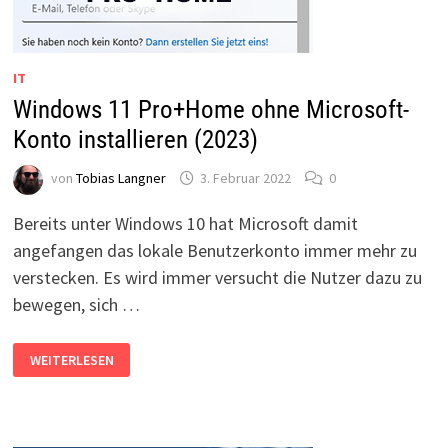
IT
Windows 11 Pro+Home ohne Microsoft-
Konto installieren (2023)
von
Tobias Langner
3. Februar 2022
0
Bereits unter Windows 10 hat Microsoft damit
angefangen das lokale Benutzerkonto immer mehr zu
verstecken. Es wird immer versucht die Nutzer dazu zu
bewegen, sich …
WINDOWS
WEITERLESEN
11
PRO+HOME
OHNE
MICROSOFT-
KONTO
INSTALLIEREN