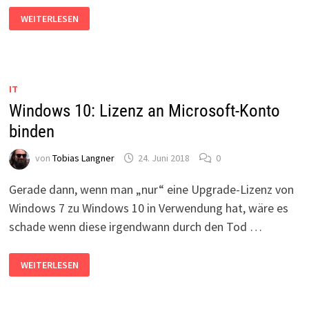
WINDOWS
WEITERLESEN
10-
UPDATE:
MICROSOFT-
KONTO
WIDER
WILLEN
IT
Windows 10: Lizenz an Microsoft-Konto
binden
von
Tobias Langner
24. Juni 2018
0
Gerade dann, wenn man „nur“ eine Upgrade-Lizenz von
Windows 7 zu Windows 10 in Verwendung hat, wäre es
schade wenn diese irgendwann durch den Tod …
WINDOWS
WEITERLESEN
10:
LIZENZ
AN
MICROSOFT-
KONTO