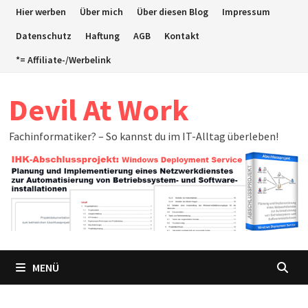
Zum
Hier werben
Über mich
Über diesen Blog
Impressum
Inhalt
Datenschutz
Haftung
AGB
Kontakt
springen
*= Affiliate-/Werbelink
Devil At Work
Fachinformatiker? – So kannst du im IT-Alltag überleben!
MENÜ