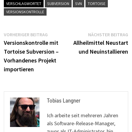
VERSCHLAGWORTET
SUBVERSION
SVN
TORTOISE
VERSIONSKONTROLLE
Beitragsnavigation
Vorheriger
N
VORHERIGER BEITRAG
NÄCHSTER BEITRAG
Beitrag:
B
Versionskontrolle mit
Allheilmittel Neustart
Tortoise Subversion –
und Neuinstallieren
Vorhandenes Projekt
importieren
Tobias Langner
Ich arbeite seit mehreren Jahren
als Software-Release-Manager,
zuvor als IT-Administrator, bin