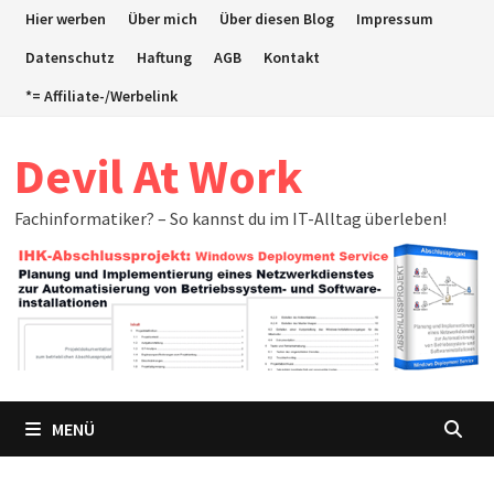
Zum
Hier werben
Über mich
Über diesen Blog
Impressum
Inhalt
Datenschutz
Haftung
AGB
Kontakt
springen
*= Affiliate-/Werbelink
Devil At Work
Fachinformatiker? – So kannst du im IT-Alltag überleben!
MENÜ