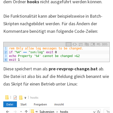
dem Ordner
hooks
nicht ausgeführt werden können.
Die Funktionalität kann aber beispielsweise in Batch-
Skripten nachgebildet werden. Für das Ändern der
Kommentare benötigt man folgende Code-Zeilen:
MS DOS
1
rem Only allow log messages to be changed.
2
if
"%4"
==
"svn:log"
exit
0
3
echo
 Property '%4' cannot be changed >&2
4
exit
1
Diese speichert man als
pre-revprop-change.bat
ab.
Die Datei ist also bis auf die Meldung gleich benannt wie
das Skript für einen Betrieb unter Linux: