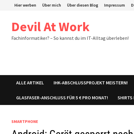
Zum
Hier werben
Über mich
Über diesen Blog
Impressum
D
Inhalt
springen
Devil At Work
Fachinformatiker? – So kannst du im IT-Alltag überleben!
ALLE ARTIKEL
IHK-ABSCHLUSSPROJEKT MEISTERN!
GLASFASER-ANSCHLUSS FÜR 5 € PRO MONAT!
SHIRTS
SMARTPHONE