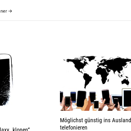
gner →
Möglichst günstig ins Auslan
telefonieren
axy „klonen“