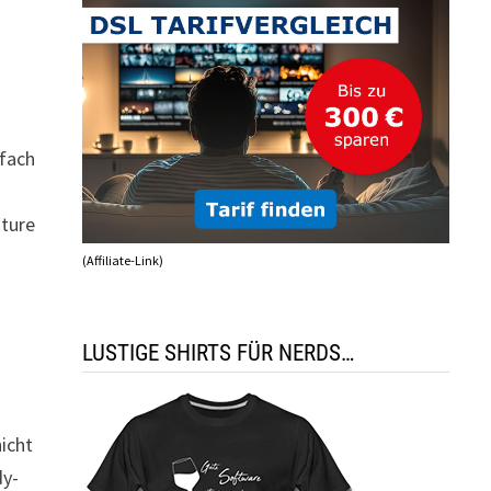
nfach
ature
(Affiliate-Link)
LUSTIGE SHIRTS FÜR NERDS…
icht
dy-