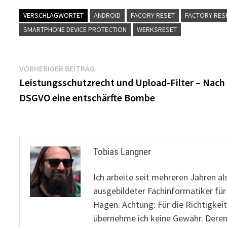
VERSCHLAGWORTET
ANDROID
FACORY RESET
FACTORY RES
SMARTPHONE DEVICE PROTECTION
WERKSRESET
Beitragsnavigation
Vorheriger
VORHERIGER BEITRAG
Beitrag:
Leistungsschutzrecht und Upload-Filter – Nach
DSGVO eine entschärfte Bombe
Tobias Langner
Ich arbeite seit mehreren Jahren al
ausgebildeter Fachinformatiker fü
Hagen. Achtung: Für die Richtigkeit
übernehme ich keine Gewähr. Deren