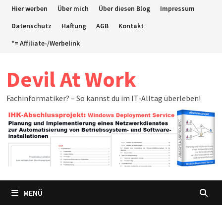
Zum
Hier werben
Über mich
Über diesen Blog
Impressum
Inhalt
Datenschutz
Haftung
AGB
Kontakt
springen
*= Affiliate-/Werbelink
Devil At Work
Fachinformatiker? – So kannst du im IT-Alltag überleben!
MENÜ