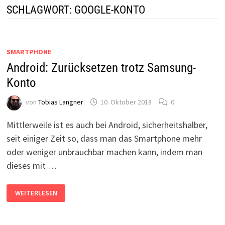
SCHLAGWORT:
GOOGLE-KONTO
SMARTPHONE
Android: Zurücksetzen trotz Samsung-
Konto
von
Tobias Langner
10. Oktober 2018
0
Mittlerweile ist es auch bei Android, sicherheitshalber,
seit einiger Zeit so, dass man das Smartphone mehr
oder weniger unbrauchbar machen kann, indem man
dieses mit …
ANDROID:
WEITERLESEN
ZURÜCKSETZEN
TROTZ
SAMSUNG-
KONTO