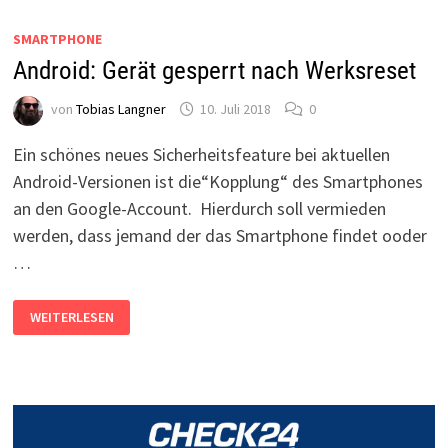
SMARTPHONE
Android: Gerät gesperrt nach Werksreset
von
Tobias Langner
10. Juli 2018
0
Ein schönes neues Sicherheitsfeature bei aktuellen
Android-Versionen ist die“Kopplung“ des Smartphones
an den Google-Account. Hierdurch soll vermieden
werden, dass jemand der das Smartphone findet ooder
…
ANDROID:
WEITERLESEN
GERÄT
GESPERRT
NACH
WERKSRESET