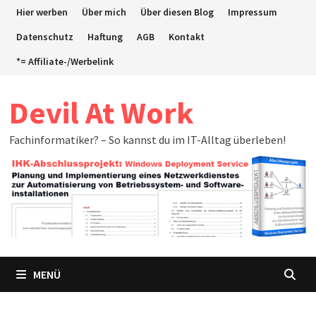
Zum
Hier werben
Über mich
Über diesen Blog
Impressum
Inhalt
Datenschutz
Haftung
AGB
Kontakt
springen
*= Affiliate-/Werbelink
Devil At Work
Fachinformatiker? – So kannst du im IT-Alltag überleben!
MENÜ