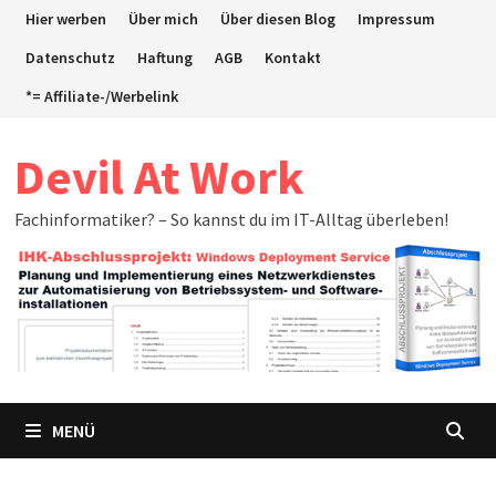
Zum
Hier werben
Über mich
Über diesen Blog
Impressum
Inhalt
Datenschutz
Haftung
AGB
Kontakt
springen
*= Affiliate-/Werbelink
Devil At Work
Fachinformatiker? – So kannst du im IT-Alltag überleben!
MENÜ