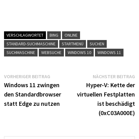
VERSCHLAGWORTET
BING
ONLINE
STANDARD-SUCHMASCHINE
STARTMENÜ
SUCHEN
SUCHMASCHINE
WEBSUCHE
WINDOWS 10
WINDOWS 11
Beitragsnavigation
Vorheriger
N
VORHERIGER BEITRAG
NÄCHSTER BEITRAG
Beitrag:
B
Windows 11 zwingen
Hyper-V: Kette der
den Standardbrowser
virtuellen Festplatten
statt Edge zu nutzen
ist beschädigt
(0xC03A000E)