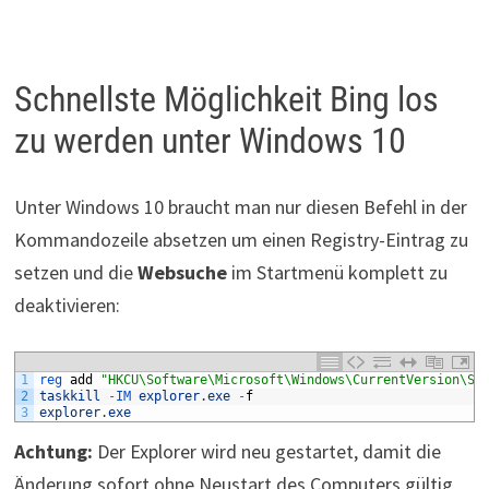
Schnellste Möglichkeit Bing los
zu werden unter Windows 10
Unter Windows 10 braucht man nur diesen Befehl in der
Kommandozeile absetzen um einen Registry-Eintrag zu
setzen und die
Websuche
im Startmenü komplett zu
deaktivieren:
1
reg 
add
"HKCU\Software\Microsoft\Windows\CurrentVersion\Se
2
taskkill
-
IM 
explorer
.
exe
-
f
3
explorer
.
exe
Achtung:
Der Explorer wird neu gestartet, damit die
Änderung sofort ohne Neustart des Computers gültig