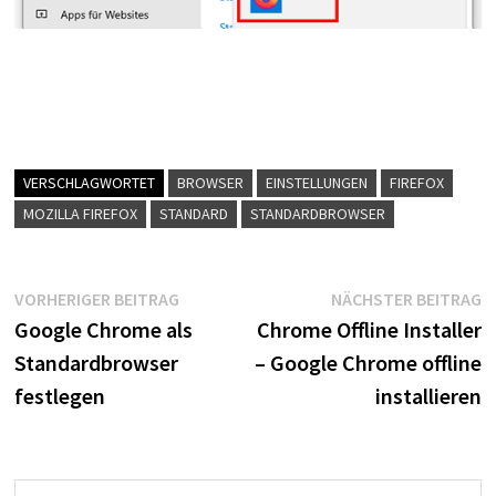
VERSCHLAGWORTET
BROWSER
EINSTELLUNGEN
FIREFOX
MOZILLA FIREFOX
STANDARD
STANDARDBROWSER
Beitragsnavigation
Vorheriger
N
VORHERIGER BEITRAG
NÄCHSTER BEITRAG
Beitrag:
B
Google Chrome als
Chrome Offline Installer
Standardbrowser
– Google Chrome offline
festlegen
installieren