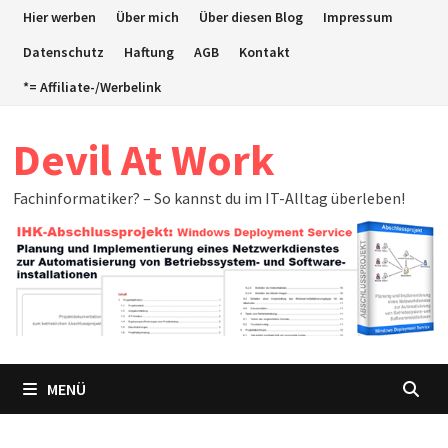
Zum
Hier werben
Über mich
Über diesen Blog
Impressum
Inhalt
Datenschutz
Haftung
AGB
Kontakt
springen
*= Affiliate-/Werbelink
Devil At Work
Fachinformatiker? – So kannst du im IT-Alltag überleben!
MENÜ