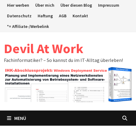
Zum
Hier werben
Über mich
Über diesen Blog
Impressum
Inhalt
Datenschutz
Haftung
AGB
Kontakt
springen
*= Affiliate-/Werbelink
Devil At Work
Fachinformatiker? – So kannst du im IT-Alltag überleben!
MENÜ