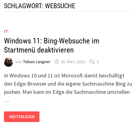
SCHLAGWORT:
WEBSUCHE
IT
Windows 11: Bing-Websuche im
Startmenü deaktivieren
von
Tobias Langner
18. März 2023
2
In Windows 10 und 11 ist Microsoft damit beschäftigt
den Edge-Browser und die eigene Suchmaschine Bing zu
pushen. Man kann im Edge die Suchmaschine umstellen
…
WINDOWS
WEITERLESEN
11:
BING-
WEBSUCHE
IM
STARTMENÜ