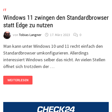
DEAKTIVIEREN
IT
Windows 11 zwingen den Standardbrowser
statt Edge zu nutzen
von
Tobias Langner
17. März 2023
0
Man kann unter Windows 10 und 11 recht einfach den
Standardbrowser umkonfigurieren. Allerdings
interessiert Windows selber das nicht. An vielen Stellen
öffnet sich trotzdem der …
WINDOWS
WEITERLESEN
11
ZWINGEN
DEN
STANDARDBROWSER
STATT
EDGE
ZU
NUTZEN