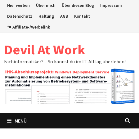
Zum
Hier werben
Über mich
Über diesen Blog
Impressum
Inhalt
Datenschutz
Haftung
AGB
Kontakt
springen
*= Affiliate-/Werbelink
Devil At Work
Fachinformatiker? – So kannst du im IT-Alltag überleben!
MENÜ