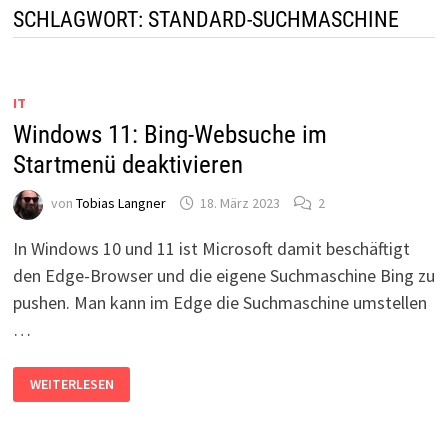
SCHLAGWORT:
STANDARD-SUCHMASCHINE
IT
Windows 11: Bing-Websuche im
Startmenü deaktivieren
von
Tobias Langner
18. März 2023
2
In Windows 10 und 11 ist Microsoft damit beschäftigt
den Edge-Browser und die eigene Suchmaschine Bing zu
pushen. Man kann im Edge die Suchmaschine umstellen
…
WINDOWS
WEITERLESEN
11:
BING-
WEBSUCHE
IM
STARTMENÜ