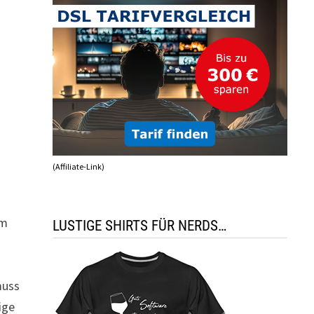
(Affiliate-Link)
em
LUSTIGE SHIRTS FÜR NERDS…
muss
ige