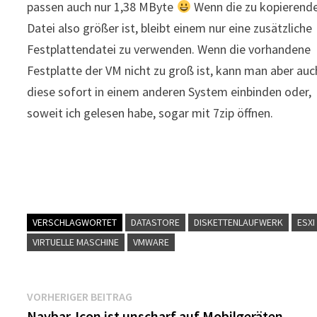
passen auch nur 1,38 MByte
Wenn die zu kopierend
Datei also größer ist, bleibt einem nur eine zusätzliche
Festplattendatei zu verwenden. Wenn die vorhandene
Festplatte der VM nicht zu groß ist, kann man aber auc
diese sofort in einem anderen System einbinden oder,
soweit ich gelesen habe, sogar mit 7zip öffnen.
VERSCHLAGWORTET
DATASTORE
DISKETTENLAUFWERK
ESXI
VIRTUELLE MASCHINE
VMWARE
Beitragsnavigation
Vorheriger
VORHERIGER BEITRAG
Beitrag:
Navbar-Icon ist unscharf auf Mobilgeräten