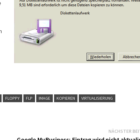
e
h
FLOPPY
FLP
IMAGE
KOPIEREN
VIRTUALISIERUNG
NÄCHSTER BE
Google MyBusiness: Eintrag wird nicht aktuali