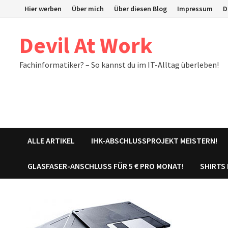
Zum
Hier werben
Über mich
Über diesen Blog
Impressum
D
Inhalt
springen
Devil At Work
Fachinformatiker? – So kannst du im IT-Alltag überleben!
ALLE ARTIKEL
IHK-ABSCHLUSSPROJEKT MEISTERN!
GLASFASER-ANSCHLUSS FÜR 5 € PRO MONAT!
SHIRTS