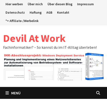
Zum
Hier werben
Über mich
Über diesen Blog
Impressum
Inhalt
Datenschutz
Haftung
AGB
Kontakt
springen
*= Affiliate-/Werbelink
Devil At Work
Fachinformatiker? – So kannst du im IT-Alltag überleben!
MENÜ