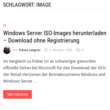
SCHLAGWORT:
IMAGE
IT
Windows Server ISO-Images herunterladen
– Download ohne Registrierung
von
Tobias Langner
3. Oktober 2025
0
Im Vergleich zu früher ist es schwieriger geworden
offizielle Seiten bei Microsoft für den Download der ISOs
der Retail-Versionen der Betriebssysteme Windows und
Windows Server …
WINDOWS
WEITERLESEN
SERVER
ISO-
IMAGES
HERUNTERLADEN
–