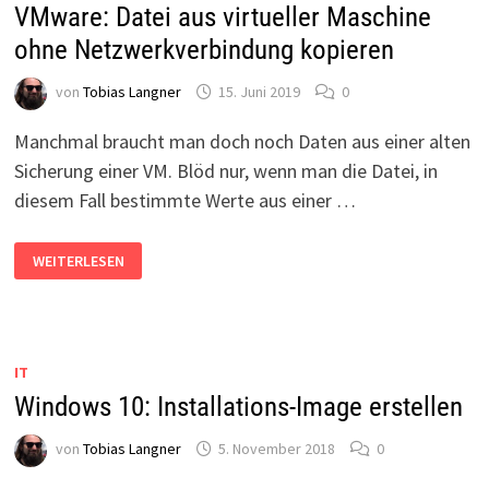
VMware: Datei aus virtueller Maschine
ohne Netzwerkverbindung kopieren
von
Tobias Langner
15. Juni 2019
0
Manchmal braucht man doch noch Daten aus einer alten
Sicherung einer VM. Blöd nur, wenn man die Datei, in
diesem Fall bestimmte Werte aus einer …
VMWARE:
WEITERLESEN
DATEI
AUS
VIRTUELLER
MASCHINE
OHNE
NETZWERKVERBINDUNG
KOPIEREN
IT
Windows 10: Installations-Image erstellen
von
Tobias Langner
5. November 2018
0