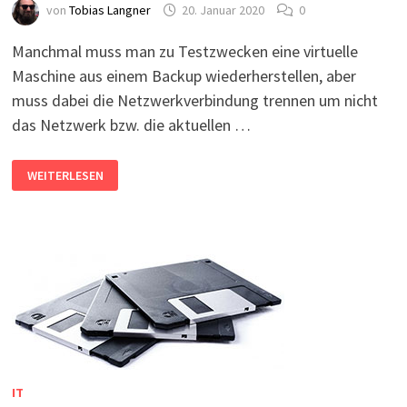
von
Tobias Langner
20. Januar 2020
0
Manchmal muss man zu Testzwecken eine virtuelle
Maschine aus einem Backup wiederherstellen, aber
muss dabei die Netzwerkverbindung trennen um nicht
das Netzwerk bzw. die aktuellen …
VIRTUELLE
WEITERLESEN
MASCHINE:
DATEI
OHNE
NETZWERKVERBINDUNG
IN
DIE
VM
KOPIEREN
IT