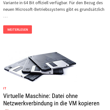
Variante in 64 Bit offiziell verfügbar. Für den Bezug des
neuen Microsoft-Betriebssystems gibt es grundsätzlich
…
WINDOWS
WEITERLESEN
11
PRO+HOME
64
BIT:
DOWNLOAD
ALS
ISO
ODER
MEDIA
CREATION
TOOL
IT
Virtuelle Maschine: Datei ohne
Netzwerkverbindung in die VM kopieren