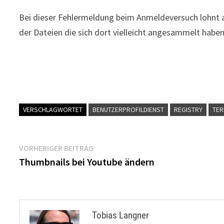
Bei dieser Fehlermeldung beim Anmeldeversuch lohnt al
der Dateien die sich dort vielleicht angesammelt haben
VERSCHLAGWORTET
BENUTZERPROFILDIENST
REGISTRY
TER
Beitragsnavigation
Vorheriger
VORHERIGER BEITRAG
Beitrag:
Thumbnails bei Youtube ändern
Tobias Langner