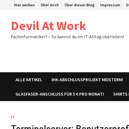
Zum
Hier werben
Über mich
Über diesen Blog
Impressum
D
Inhalt
springen
Devil At Work
Fachinformatiker? – So kannst du im IT-Alltag überleben!
ALLE ARTIKEL
IHK-ABSCHLUSSPROJEKT MEISTERN!
GLASFASER-ANSCHLUSS FÜR 5 € PRO MONAT!
SHIRTS
IT