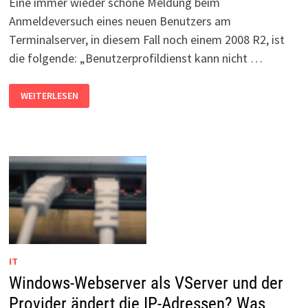
Eine immer wieder schöne Meldung beim
Anmeldeversuch eines neuen Benutzers am
Terminalserver, in diesem Fall noch einem 2008 R2, ist
die folgende: „Benutzerprofildienst kann nicht …
TERMINALSERVER:
WEITERLESEN
BENUTZERPROFILDIENST
KANN
NICHT
GELADEN
WERDEN
IT
Windows-Webserver als VServer und der
Provider ändert die IP-Adressen? Was