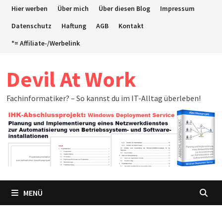
Zum
Hier werben
Über mich
Über diesen Blog
Impressum
Inhalt
Datenschutz
Haftung
AGB
Kontakt
springen
*= Affiliate-/Werbelink
Devil At Work
Fachinformatiker? – So kannst du im IT-Alltag überleben!
MENÜ