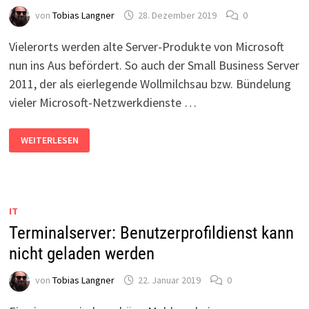
von
Tobias Langner
28. Dezember 2019
0
Vielerorts werden alte Server-Produkte von Microsoft
nun ins Aus befördert. So auch der Small Business Server
2011, der als eierlegende Wollmilchsau bzw. Bündelung
vieler Microsoft-Netzwerkdienste …
SMALL
WEITERLESEN
BUSINESS
SERVER
2011
ALS
WINDOWS
SERVER
2008
IT
R2
WEITER
Terminalserver: Benutzerprofildienst kann
NUTZEN?
nicht geladen werden
von
Tobias Langner
22. Januar 2019
0