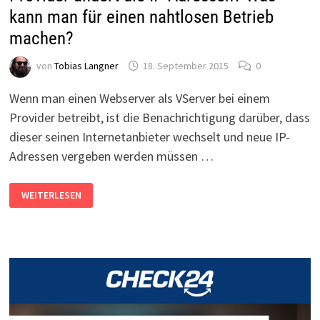
kann man für einen nahtlosen Betrieb
machen?
von
Tobias Langner
18. September 2015
0
Wenn man einen Webserver als VServer bei einem
Provider betreibt, ist die Benachrichtigung darüber, dass
dieser seinen Internetanbieter wechselt und neue IP-
Adressen vergeben werden müssen …
WINDOWS-
WEITERLESEN
WEBSERVER
ALS
VSERVER
UND
DER
PROVIDER
ÄNDERT
DIE
IP-
ADRESSEN?
WAS
KANN
MAN