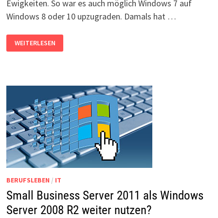
Ewigkeiten. So war es auch möglich Windows 7 auf
Windows 8 oder 10 upzugraden. Damals hat …
WINDOWS
WEITERLESEN
SERVER
UPGRADEN
STATT
NEU
ZU
INSTALLIEREN?
BERUFSLEBEN
/
IT
Small Business Server 2011 als Windows
Server 2008 R2 weiter nutzen?