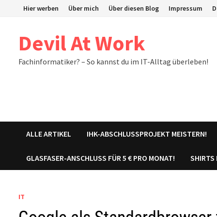
Zum
Hier werben
Über mich
Über diesen Blog
Impressum
D
Inhalt
springen
Devil At Work
Fachinformatiker? – So kannst du im IT-Alltag überleben!
ALLE ARTIKEL
IHK-ABSCHLUSSPROJEKT MEISTERN!
GLASFASER-ANSCHLUSS FÜR 5 € PRO MONAT!
SHIRTS
IT