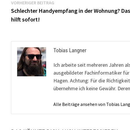
Beitragsnavigation
Vorheriger
VORHERIGER BEITRAG
Beitrag:
Schlechter Handyempfang in der Wohnung? Da
hilft sofort!
Tobias Langner
Ich arbeite seit mehreren Jahren al
ausgebildeter Fachinformatiker fü
Hagen. Achtung: Für die Richtigkeit
übernehme ich keine Gewähr. Deren
Alle Beiträge ansehen von Tobias Lan