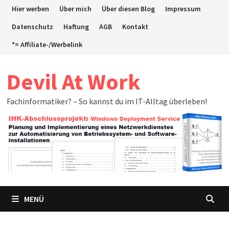
Zum
Hier werben
Über mich
Über diesen Blog
Impressum
Inhalt
Datenschutz
Haftung
AGB
Kontakt
springen
*= Affiliate-/Werbelink
Devil At Work
Fachinformatiker? – So kannst du im IT-Alltag überleben!
MENÜ