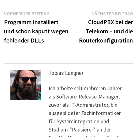
Beitragsnavigation
Vorheriger
N
VORHERIGER BEITRAG
NÄCHSTER BEITRAG
Beitrag:
B
Programm installiert
CloudPBX bei der
und schon kaputt wegen
Telekom – und die
fehlender DLLs
Routerkonfiguration
Tobias Langner
Ich arbeite seit mehreren Jahren
als Software-Release-Manager,
zuvor als IT-Administrator, bin
ausgebildeter Fachinformatiker
für Systemintegration und
Studium-"Pausierer" an der