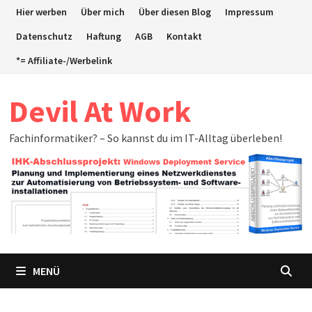
Zum
Hier werben
Über mich
Über diesen Blog
Impressum
Inhalt
Datenschutz
Haftung
AGB
Kontakt
springen
*= Affiliate-/Werbelink
Devil At Work
Fachinformatiker? – So kannst du im IT-Alltag überleben!
MENÜ