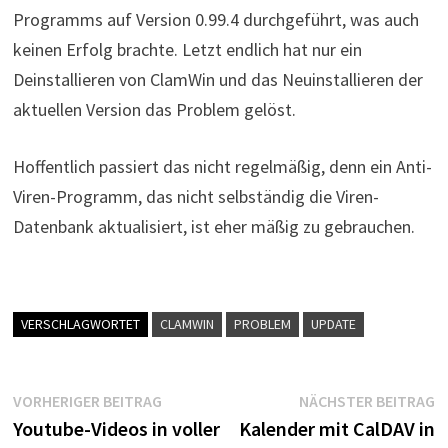
Programms auf Version 0.99.4 durchgeführt, was auch
keinen Erfolg brachte. Letzt endlich hat nur ein
Deinstallieren von ClamWin und das Neuinstallieren der
aktuellen Version das Problem gelöst.
Hoffentlich passiert das nicht regelmäßig, denn ein Anti-
Viren-Programm, das nicht selbständig die Viren-
Datenbank aktualisiert, ist eher mäßig zu gebrauchen.
VERSCHLAGWORTET
CLAMWIN
PROBLEM
UPDATE
Beitragsnavigation
Vorheriger
N
VORHERIGER BEITRAG
NÄCHSTER BEITRAG
Beitrag:
B
Youtube-Videos in voller
Kalender mit CalDAV in