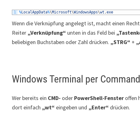
1
%
LocalAppData
%
\
Microsoft
\
WindowsApps
\
wt
.
exe
Wenn die Verknüpfung angelegt ist, macht einen Rechts
Reiter
„Verknüpfung“
unten in das Feld bei
„Tastenk
beliebigen Buchstaben oder Zahl drücken.
„STRG“
+
„
Windows Terminal per Command 
Wer bereits ein
CMD-
oder
PowerShell-Fenster
offen 
dort einfach
„wt“
eingeben und
„Enter“
drücken.