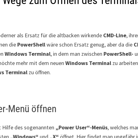
5 Wege zum Öffnen des Terminal
oderner als Ersatz für die altbacken wirkende
CMD-Line
, ihr
nen die
PowerShell
wäre schon Ersatz genug, aber da die
C
en
Windows Terminal
, in dem man zwischen
PowerShell-
u
 möchte mehr mit dem neuen
Windows Terminal
zu arbeiten
s Terminal
zu öffnen.
er-Menü öffnen
t Hilfe des sogenannten
„Power User“-Menüs
, welches ma
asten
„Windows“
und
„X“
öffnet. Hier findet man ungefähr i