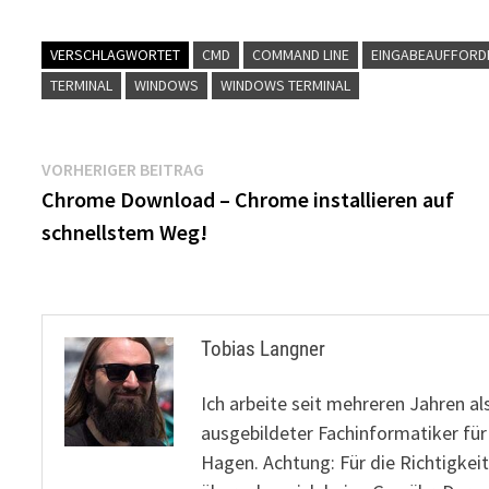
VERSCHLAGWORTET
CMD
COMMAND LINE
EINGABEAUFFORD
TERMINAL
WINDOWS
WINDOWS TERMINAL
Beitragsnavigation
Vorheriger
VORHERIGER BEITRAG
Beitrag:
Chrome Download – Chrome installieren auf
schnellstem Weg!
Tobias Langner
Ich arbeite seit mehreren Jahren al
ausgebildeter Fachinformatiker fü
Hagen. Achtung: Für die Richtigkeit