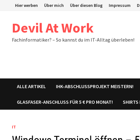
Zum
Hier werben
Über mich
Über diesen Blog
Impressum
D
Inhalt
springen
Devil At Work
Fachinformatiker? – So kannst du im IT-Alltag überleben!
ALLE ARTIKEL
IHK-ABSCHLUSSPROJEKT MEISTERN!
GLASFASER-ANSCHLUSS FÜR 5 € PRO MONAT!
SHIRTS
IT