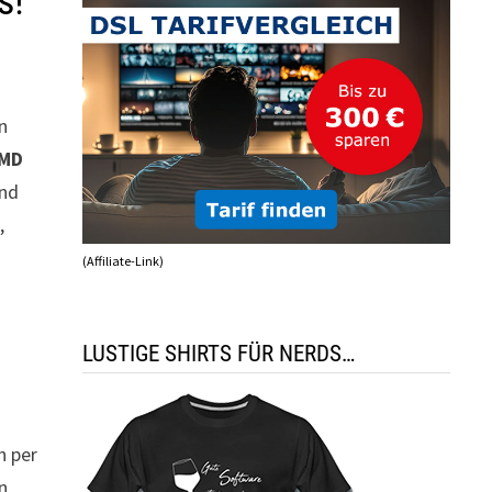
s!
en
MD
nd
,
(Affiliate-Link)
LUSTIGE SHIRTS FÜR NERDS…
n per
n