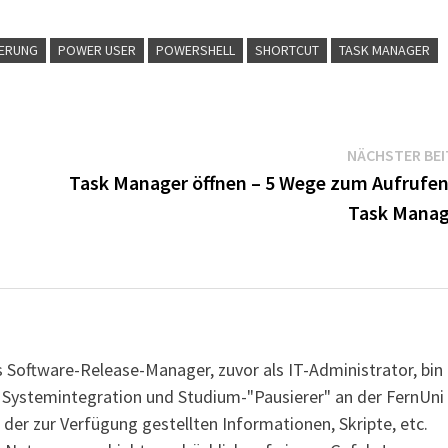
ERUNG
POWER USER
POWERSHELL
SHORTCUT
TASK MANAGER
NÄCHSTER BE
Task Manager öffnen – 5 Wege zum Aufrufen
Task Manag
s Software-Release-Manager, zuvor als IT-Administrator, bin
r Systemintegration und Studium-"Pausierer" an der FernUni
 der zur Verfügung gestellten Informationen, Skripte, etc.