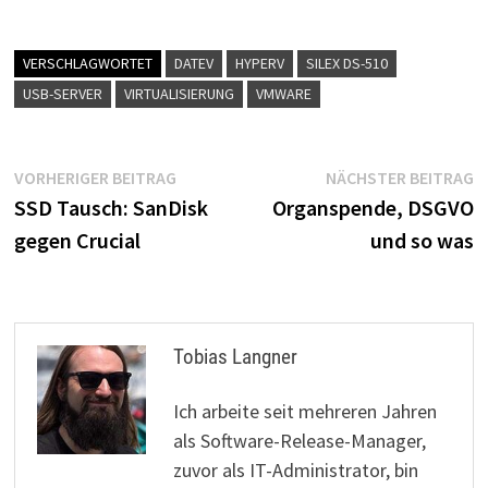
VERSCHLAGWORTET
DATEV
HYPERV
SILEX DS-510
USB-SERVER
VIRTUALISIERUNG
VMWARE
Beitragsnavigation
Vorheriger
N
VORHERIGER BEITRAG
NÄCHSTER BEITRAG
Beitrag:
B
SSD Tausch: SanDisk
Organspende, DSGVO
gegen Crucial
und so was
Tobias Langner
Ich arbeite seit mehreren Jahren
als Software-Release-Manager,
zuvor als IT-Administrator, bin