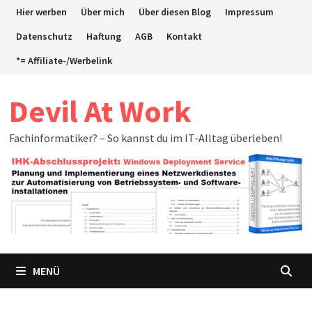
Zum
Hier werben
Über mich
Über diesen Blog
Impressum
Inhalt
Datenschutz
Haftung
AGB
Kontakt
springen
*= Affiliate-/Werbelink
Devil At Work
Fachinformatiker? – So kannst du im IT-Alltag überleben!
MENÜ