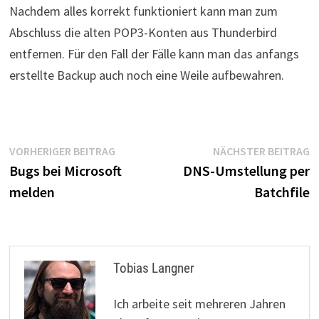
Nachdem alles korrekt funktioniert kann man zum
Abschluss die alten POP3-Konten aus Thunderbird
entfernen. Für den Fall der Fälle kann man das anfangs
erstellte Backup auch noch eine Weile aufbewahren.
Beitragsnavigation
Vorheriger
N
VORHERIGER BEITRAG
NÄCHSTER BEITRAG
Beitrag:
B
Bugs bei Microsoft
DNS-Umstellung per
melden
Batchfile
Tobias Langner
Ich arbeite seit mehreren Jahren