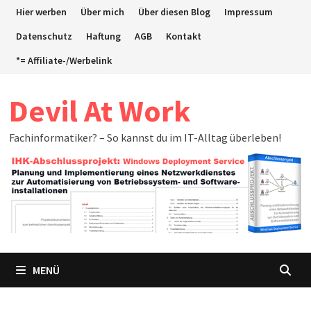
Zum
Hier werben
Über mich
Über diesen Blog
Impressum
Inhalt
Datenschutz
Haftung
AGB
Kontakt
springen
*= Affiliate-/Werbelink
Devil At Work
Fachinformatiker? – So kannst du im IT-Alltag überleben!
MENÜ