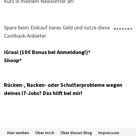
Kurs in meinem Newsletter an!
Spare beim Einkauf bares Geld und nutze diese
W E R B U N G
Cashback-Anbieter:
iGraal (10€ Bonus bei Anmeldung!)*
Shoop*
Rücken-, Nacken- oder Schulterprobleme wegen
deines IT-Jobs? Das hilft bei mir!
Hier werben
Über mich
Über diesen Blog
Impressum