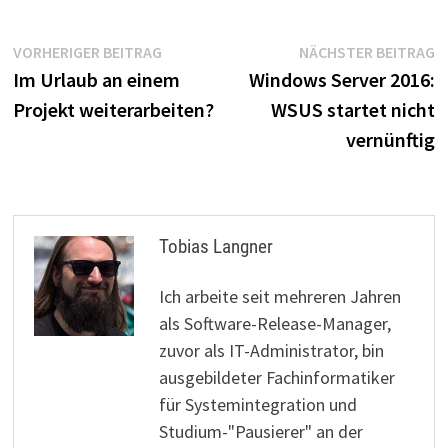
Beitragsnavigation
Vorheriger
N
VORHERIGER BEITRAG
NÄCHSTER BEITRAG
Beitrag:
B
Im Urlaub an einem
Windows Server 2016:
Projekt weiterarbeiten?
WSUS startet nicht
vernünftig
Tobias Langner
Ich arbeite seit mehreren Jahren
als Software-Release-Manager,
zuvor als IT-Administrator, bin
ausgebildeter Fachinformatiker
für Systemintegration und
Studium-"Pausierer" an der