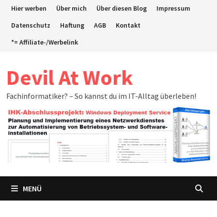
Zum
Hier werben
Über mich
Über diesen Blog
Impressum
Inhalt
Datenschutz
Haftung
AGB
Kontakt
springen
*= Affiliate-/Werbelink
Devil At Work
Fachinformatiker? – So kannst du im IT-Alltag überleben!
MENÜ