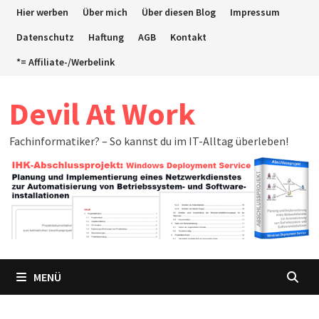
Zum
Hier werben
Über mich
Über diesen Blog
Impressum
Inhalt
Datenschutz
Haftung
AGB
Kontakt
springen
*= Affiliate-/Werbelink
Devil At Work
Fachinformatiker? – So kannst du im IT-Alltag überleben!
MENÜ