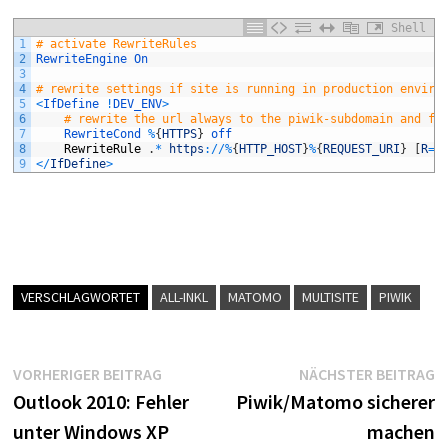
Shell
1
# activate RewriteRules
2
RewriteEngine
On
3
4
# rewrite settings if site is running in production enviro
5
<
IfDefine
!
DEV_ENV
>
6
# rewrite the url always to the piwik-subdomain and fo
7
RewriteCond
%
{
HTTPS
}
off
8
RewriteRule
.
*
https
:
/
/
%
{
HTTP_HOST
}
%
{
REQUEST_URI
}
[
R
=
3
9
<
/
IfDefine
>
VERSCHLAGWORTET
ALL-INKL
MATOMO
MULTISITE
PIWIK
Beitragsnavigation
Vorheriger
N
VORHERIGER BEITRAG
NÄCHSTER BEITRAG
Beitrag:
B
Outlook 2010: Fehler
Piwik/Matomo sicherer
unter Windows XP
machen