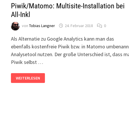
Piwik/Matomo: Multisite-Installation bei
All-Inkl
von
Tobias Langner
24. Februar 2018
0
Als Alternatie zu Google Analytics kann man das
ebenfalls kostenfreie Piwik bzw. in Matomo umbenann
Analysetool nutzen. Der große Unterschied ist, dass m
Piwik selbst …
PIWIK/MATOMO:
WEITERLESEN
MULTISITE-
INSTALLATION
BEI
ALL-
INKL