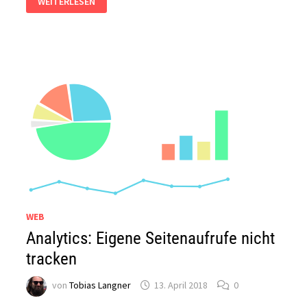
WEITERLESEN
„HÄNGT“
WEB
Analytics: Eigene Seitenaufrufe nicht
tracken
von
Tobias Langner
13. April 2018
0