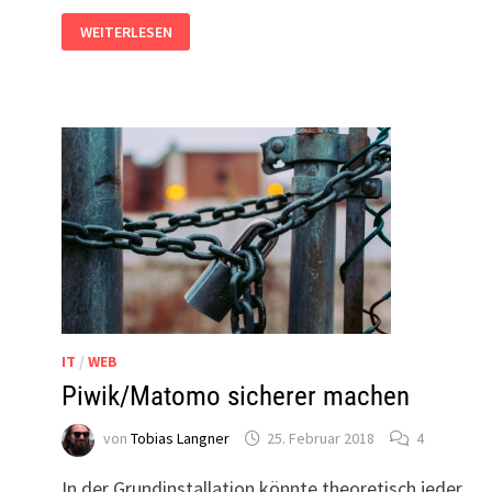
MATOMO/PIWIK
WEITERLESEN
OHNE
COOKIES
NUTZEN?
IT
/
WEB
Piwik/Matomo sicherer machen
von
Tobias Langner
25. Februar 2018
4
In der Grundinstallation könnte theoretisch jeder