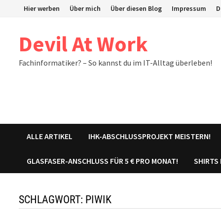
Zum
Hier werben
Über mich
Über diesen Blog
Impressum
D
Inhalt
springen
Devil At Work
Fachinformatiker? – So kannst du im IT-Alltag überleben!
ALLE ARTIKEL
IHK-ABSCHLUSSPROJEKT MEISTERN!
GLASFASER-ANSCHLUSS FÜR 5 € PRO MONAT!
SHIRTS
SCHLAGWORT:
PIWIK