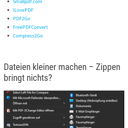
Smallpdf.com
ILovePDF
PDF2Go
FreePDFConvert
Compress2Go
Dateien kleiner machen – Zippen
bringt nichts?