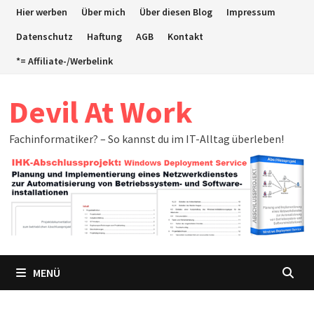
Zum
Hier werben
Über mich
Über diesen Blog
Impressum
Inhalt
Datenschutz
Haftung
AGB
Kontakt
springen
*= Affiliate-/Werbelink
Devil At Work
Fachinformatiker? – So kannst du im IT-Alltag überleben!
MENÜ