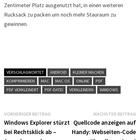
Zentimeter Platz ausgenutzt hat, in einen weiteren
Rucksack zu packen um noch mehr Stauraum zu
gewinnen.
VERSCHLAGWORTET
ANDROID
KLEINER MACHEN
KOMPRIMIEREN
MAC
MAC OS
ONLINE
PDF
PDF VERKLEINERT
PDF-DATEI
VERKLEINERN
WINDOWS
Beitragsnavigation
Vorheriger
N
VORHERIGER BEITRAG
NÄCHSTER BEITRAG
Beitrag:
B
Windows Explorer stürzt
Quellcode anzeigen auf
bei Rechtsklick ab –
Handy: Webseiten-Code