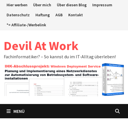
Zum
Hier werben
Über mich
Über diesen Blog
Impressum
Inhalt
Datenschutz
Haftung
AGB
Kontakt
springen
*= Affiliate-/Werbelink
Devil At Work
Fachinformatiker? – So kannst du im IT-Alltag überleben!
MENÜ