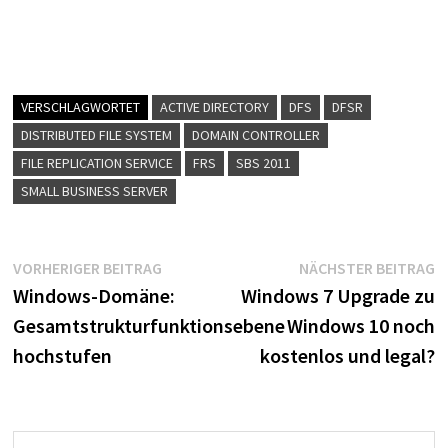
VERSCHLAGWORTET
ACTIVE DIRECTORY
DFS
DFSR
DISTRIBUTED FILE SYSTEM
DOMAIN CONTROLLER
FILE REPLICATION SERVICE
FRS
SBS 2011
SMALL BUSINESS SERVER
Beitragsnavigation
Vorheriger
N
VORHERIGER BEITRAG
NÄCHSTER BEITRAG
Beitrag:
B
Windows-Domäne:
Windows 7 Upgrade zu
Gesamtstrukturfunktionsebene
Windows 10 noch
hochstufen
kostenlos und legal?