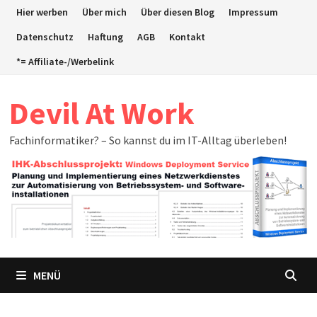
Zum
Hier werben
Über mich
Über diesen Blog
Impressum
Inhalt
Datenschutz
Haftung
AGB
Kontakt
springen
*= Affiliate-/Werbelink
Devil At Work
Fachinformatiker? – So kannst du im IT-Alltag überleben!
MENÜ