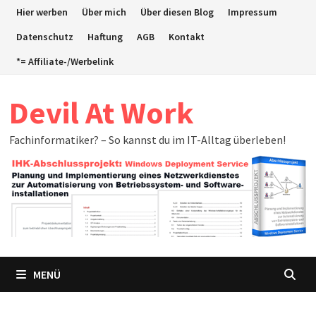
Zum
Hier werben
Über mich
Über diesen Blog
Impressum
Inhalt
Datenschutz
Haftung
AGB
Kontakt
springen
*= Affiliate-/Werbelink
Devil At Work
Fachinformatiker? – So kannst du im IT-Alltag überleben!
MENÜ