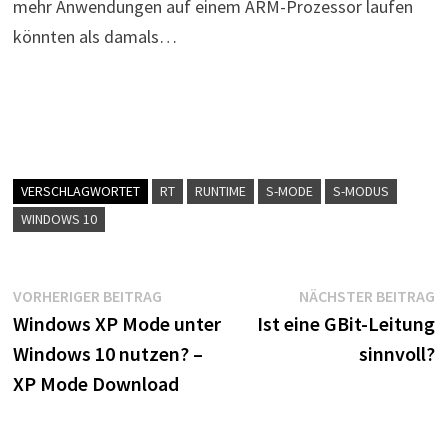
mehr Anwendungen auf einem ARM-Prozessor laufen
könnten als damals…
VERSCHLAGWORTET
RT
RUNTIME
S-MODE
S-MODUS
WINDOWS 10
Beitragsnavigation
Vorheriger
N
VORHERIGER BEITRAG
NÄCHSTER BEITRAG
Beitrag:
B
Windows XP Mode unter
Ist eine GBit-Leitung
Windows 10 nutzen? –
sinnvoll?
XP Mode Download