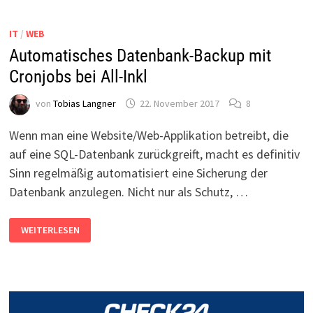
MYSQL
IT
/
WEB
Automatisches Datenbank-Backup mit
Cronjobs bei All-Inkl
von
Tobias Langner
22. November 2017
8
Wenn man eine Website/Web-Applikation betreibt, die
auf eine SQL-Datenbank zurückgreift, macht es definitiv
Sinn regelmäßig automatisiert eine Sicherung der
Datenbank anzulegen. Nicht nur als Schutz, …
AUTOMATISCHES
WEITERLESEN
DATENBANK-
BACKUP
MIT
CRONJOBS
BEI
ALL-
INKL