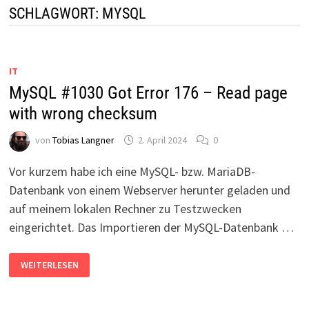
SCHLAGWORT:
MYSQL
IT
MySQL #1030 Got Error 176 – Read page
with wrong checksum
von
Tobias Langner
2. April 2024
0
Vor kurzem habe ich eine MySQL- bzw. MariaDB-
Datenbank von einem Webserver herunter geladen und
auf meinem lokalen Rechner zu Testzwecken
eingerichtet. Das Importieren der MySQL-Datenbank …
MYSQL
WEITERLESEN
#1030
GOT
ERROR
176
–