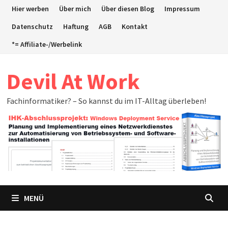
Zum
Hier werben
Über mich
Über diesen Blog
Impressum
Inhalt
Datenschutz
Haftung
AGB
Kontakt
springen
*= Affiliate-/Werbelink
Devil At Work
Fachinformatiker? – So kannst du im IT-Alltag überleben!
MENÜ