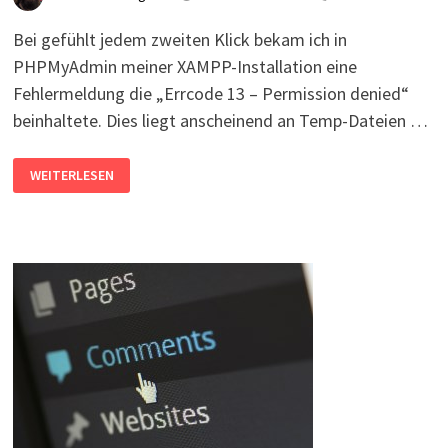
Bei gefühlt jedem zweiten Klick bekam ich in
PHPMyAdmin meiner XAMPP-Installation eine
Fehlermeldung die „Errcode 13 – Permission denied“
beinhaltete. Dies liegt anscheinend an Temp-Dateien …
XAMPP:
WEITERLESEN
MYSQL-
FEHLER
PERMISSION
DENIED