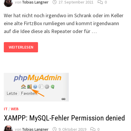
von
Tobias Langner
27. September 2021
0
Wer hat nicht noch irgendwo im Schrank oder im Keller
eine alte FirtzBox rumliegen und kommt irgendwann
auf die Idee diese als Repeater oder für …
FRITZBOX
WEITERLESEN
KENNWORT
VERGESSEN?
–
PASSWORT
ZURÜCKSETZEN,
HERAUSFINDEN,
DEAKTIVIEREN
IT
/
WEB
XAMPP: MySQL-Fehler Permission denied
von
Tobias Langner
9. Oktober 2019
0