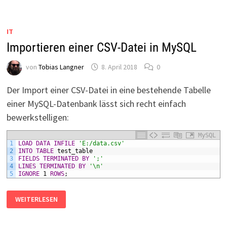
IT
Importieren einer CSV-Datei in MySQL
von
Tobias Langner
8. April 2018
0
Der Import einer CSV-Datei in eine bestehende Tabelle
einer MySQL-Datenbank lässt sich recht einfach
bewerkstelligen:
MySQL
1
LOAD DATA
INFILE
'E:/data.csv'
2
INTO
TABLE
test_table
3
FIELDS
TERMINATED BY
';'
4
LINES
TERMINATED BY
'\n'
5
IGNORE
1
ROWS
;
IMPORTIEREN
WEITERLESEN
EINER
CSV-
DATEI
IN