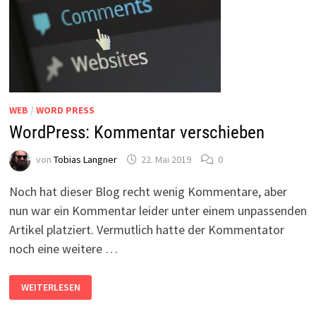
WEB
/
WORD PRESS
WordPress: Kommentar verschieben
von
Tobias Langner
22. Mai 2019
0
Noch hat dieser Blog recht wenig Kommentare, aber
nun war ein Kommentar leider unter einem unpassenden
Artikel platziert. Vermutlich hatte der Kommentator
noch eine weitere …
WORDPRESS:
WEITERLESEN
KOMMENTAR
VERSCHIEBEN