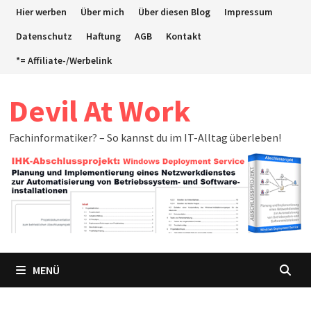
Zum
Hier werben
Über mich
Über diesen Blog
Impressum
Inhalt
Datenschutz
Haftung
AGB
Kontakt
springen
*= Affiliate-/Werbelink
Devil At Work
Fachinformatiker? – So kannst du im IT-Alltag überleben!
MENÜ