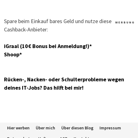
Spare beim Einkauf bares Geld und nutze diese
W E R B U N G
Cashback-Anbieter:
iGraal (10€ Bonus bei Anmeldung!)*
Shoop*
Rücken-, Nacken- oder Schulterprobleme wegen
deines IT-Jobs? Das hilft bei mir!
Hier werben
Über mich
Über diesen Blog
Impressum