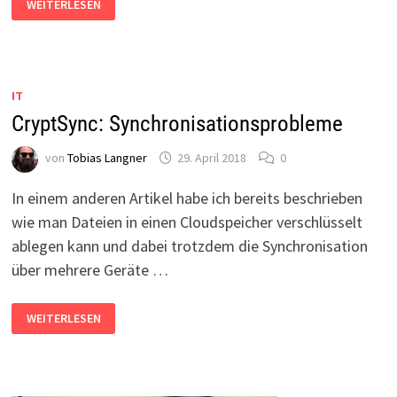
WEITERLESEN
PROBLEMATIK
BEI
NUTZUNG
VON
MEHREREN
COMPUTERN
IT
CryptSync: Synchronisationsprobleme
von
Tobias Langner
29. April 2018
0
In einem anderen Artikel habe ich bereits beschrieben
wie man Dateien in einen Cloudspeicher verschlüsselt
ablegen kann und dabei trotzdem die Synchronisation
über mehrere Geräte …
CRYPTSYNC:
WEITERLESEN
SYNCHRONISATIONSPROBLEME