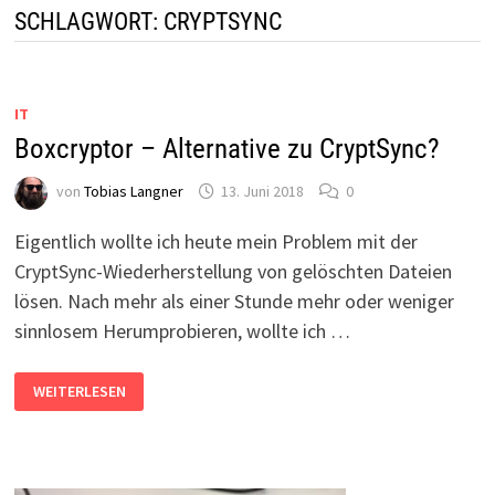
SCHLAGWORT:
CRYPTSYNC
IT
Boxcryptor – Alternative zu CryptSync?
von
Tobias Langner
13. Juni 2018
0
Eigentlich wollte ich heute mein Problem mit der
CryptSync-Wiederherstellung von gelöschten Dateien
lösen. Nach mehr als einer Stunde mehr oder weniger
sinnlosem Herumprobieren, wollte ich …
BOXCRYPTOR
WEITERLESEN
–
ALTERNATIVE
ZU
CRYPTSYNC?