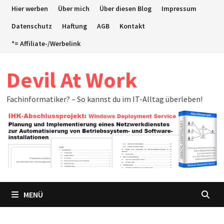
Zum
Hier werben
Über mich
Über diesen Blog
Impressum
Inhalt
Datenschutz
Haftung
AGB
Kontakt
springen
*= Affiliate-/Werbelink
Devil At Work
Fachinformatiker? – So kannst du im IT-Alltag überleben!
MENÜ