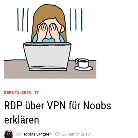
BERUFSLEBEN
/
IT
RDP über VPN für Noobs
erklären
von
Tobias Langner
29. Januar 2019