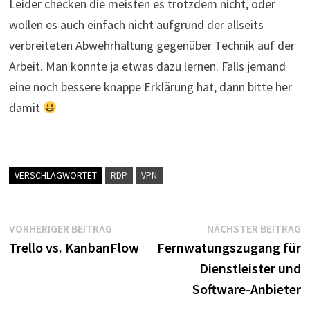
Leider checken die meisten es trotzdem nicht, oder
wollen es auch einfach nicht aufgrund der allseits
verbreiteten Abwehrhaltung gegenüber Technik auf der
Arbeit. Man könnte ja etwas dazu lernen. Falls jemand
eine noch bessere knappe Erklärung hat, dann bitte her
damit
VERSCHLAGWORTET
RDP
VPN
Beitragsnavigation
Vorheriger
N
VORHERIGER BEITRAG
NÄCHSTER BEITRAG
Beitrag:
B
Trello vs. KanbanFlow
Fernwatungszugang für
Dienstleister und
Software-Anbieter