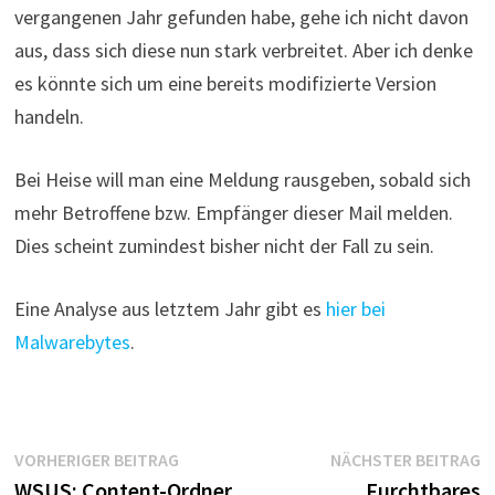
vergangenen Jahr gefunden habe, gehe ich nicht davon
aus, dass sich diese nun stark verbreitet. Aber ich denke
es könnte sich um eine bereits modifizierte Version
handeln.
Bei Heise will man eine Meldung rausgeben, sobald sich
mehr Betroffene bzw. Empfänger dieser Mail melden.
Dies scheint zumindest bisher nicht der Fall zu sein.
Eine Analyse aus letztem Jahr gibt es
hier bei
Malwarebytes
.
Beitragsnavigation
Vorheriger
N
VORHERIGER BEITRAG
NÄCHSTER BEITRAG
Beitrag:
B
WSUS: Content-Ordner
Furchtbares