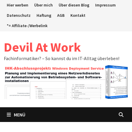
Zum
Hier werben
Über mich
Über diesen Blog
Impressum
Inhalt
Datenschutz
Haftung
AGB
Kontakt
springen
*= Affiliate-/Werbelink
Devil At Work
Fachinformatiker? – So kannst du im IT-Alltag überleben!
MENÜ