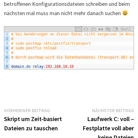
betroffenen Konfigurationsdateien schreiben und beim
nächsten mal muss man nicht mehr danach suchen
Shell
1
# bei Aenderungen an dieser Datei nicht vergessen im Ansch
2
#
3
# sudo postmap /etc/postfix/transport
4
# sudo postfix reload
5
#
6
# durch postmap wird die Datenbankdatei (transport.db) ers
7
8
domain
.de
relay
:
192.168.10.10
Beitragsnavigation
Vorheriger
N
VORHERIGER BEITRAG
NÄCHSTER BEITRAG
Beitrag:
B
Skript um Zeit-basiert
Laufwerk C: voll –
Dateien zu tauschen
Festplatte voll aber
keine Dateien