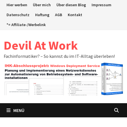
Zum
Hier werben
Über mich
Über diesen Blog
Impressum
Inhalt
Datenschutz
Haftung
AGB
Kontakt
springen
*= Affiliate-/Werbelink
Devil At Work
Fachinformatiker? – So kannst du im IT-Alltag überleben!
MENÜ