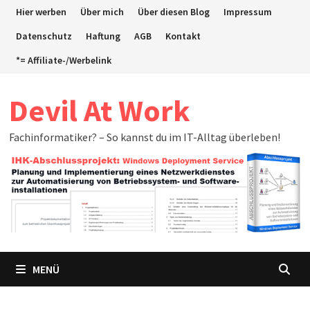
Zum
Hier werben
Über mich
Über diesen Blog
Impressum
Inhalt
Datenschutz
Haftung
AGB
Kontakt
springen
*= Affiliate-/Werbelink
Devil At Work
Fachinformatiker? – So kannst du im IT-Alltag überleben!
MENÜ