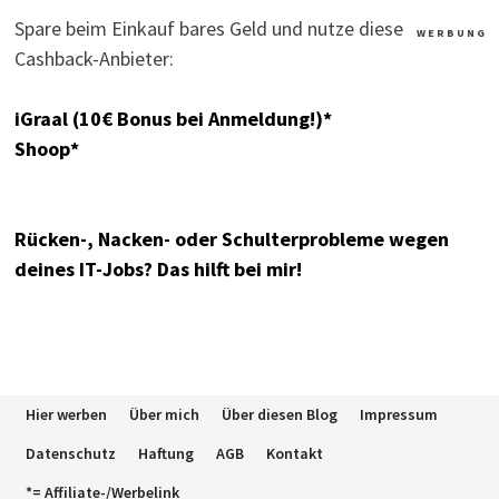
Spare beim Einkauf bares Geld und nutze diese
W E R B U N G
Cashback-Anbieter:
iGraal (10€ Bonus bei Anmeldung!)*
Shoop*
Rücken-, Nacken- oder Schulterprobleme wegen
deines IT-Jobs? Das hilft bei mir!
Hier werben
Über mich
Über diesen Blog
Impressum
Datenschutz
Haftung
AGB
Kontakt
*= Affiliate-/Werbelink