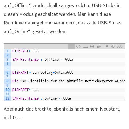
auf „Offline“, wodurch alle angesteckten USB-Sticks in
diesen Modus geschaltet werden. Man kann diese
Richtlinie dahingehend verändern, dass alle USB-Sticks
auf „Online“ gesetzt werden:
MS DOS
1
DISKPART
>
san
2
3
SAN-Richlinie
:
Offline
-
Alle
4
5
6
DISKPART
>
san
policy
=
OnlineAll
7
8
Die
SAN
-
Richtlinie
für
das
aktuelle
Betriebssystem
wurde
9
10
DISKPART
>
san
11
12
SAN-Richlinie
:
Online
-
Alle
Aber auch das brachte, ebenfalls nach einem Neustart,
nichts…