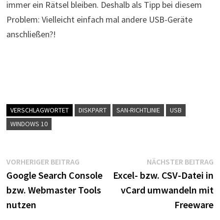
immer ein Rätsel bleiben. Deshalb als Tipp bei diesem
Problem: Vielleicht einfach mal andere USB-Geräte
anschließen?!
VERSCHLAGWORTET
DISKPART
SAN-RICHTLINIE
USB
WINDOWS 10
Beitragsnavigation
Vorheriger
N
VORHERIGER BEITRAG
NÄCHSTER BEITRAG
Beitrag:
B
Google Search Console
Excel- bzw. CSV-Datei in
bzw. Webmaster Tools
vCard umwandeln mit
nutzen
Freeware