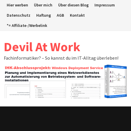
Zum
Hier werben
Über mich
Über diesen Blog
Impressum
Inhalt
Datenschutz
Haftung
AGB
Kontakt
springen
*= Affiliate-/Werbelink
Devil At Work
Fachinformatiker? – So kannst du im IT-Alltag überleben!