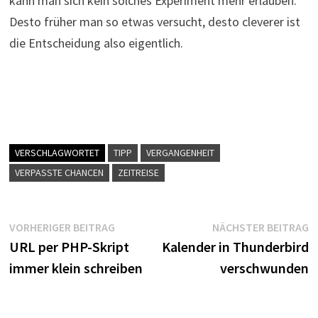
kann man sich kein solches Experiment mehr erlauben.
Desto früher man so etwas versucht, desto cleverer ist
die Entscheidung also eigentlich.
VERSCHLAGWORTET
TIPP
VERGANGENHEIT
VERPASSTE CHANCEN
ZEITREISE
Beitragsnavigation
Vorheriger
N
VORHERIGER BEITRAG
NÄCHSTER BEITRAG
Beitrag:
B
URL per PHP-Skript
Kalender in Thunderbird
immer klein schreiben
verschwunden