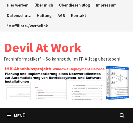
Zum
Hier werben
Über mich
Über diesen Blog
Impressum
Inhalt
Datenschutz
Haftung
AGB
Kontakt
springen
*= Affiliate-/Werbelink
Devil At Work
Fachinformatiker? – So kannst du im IT-Alltag überleben!
MENÜ