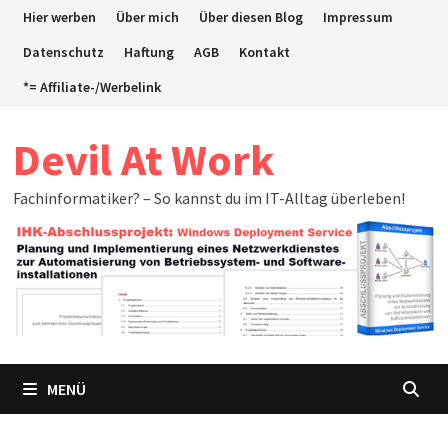
Zum
Hier werben
Über mich
Über diesen Blog
Impressum
Inhalt
Datenschutz
Haftung
AGB
Kontakt
springen
*= Affiliate-/Werbelink
Devil At Work
Fachinformatiker? – So kannst du im IT-Alltag überleben!
MENÜ