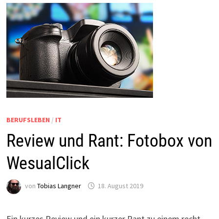
BERUFSLEBEN
/
IT
Review und Rant: Fotobox von
WesualClick
von
Tobias Langner
18. August 2019
Ein kurzes Review und ein kurzer Rant zu einem recht