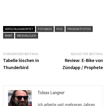
VERSCHLAGWORTET
FOTOBOX
POS
PRODUKTFOTOS
RANT
WESUALCLICK
Beitragsnavigation
Vorheriger
N
VORHERIGER BEITRAG
NÄCHSTER BEITRAG
Beitrag:
B
Tabelle löschen in
Review: E-Bike von
Thunderbird
Zündapp / Prophete
Tobias Langner
Ich arbeite seit mehreren Jahren