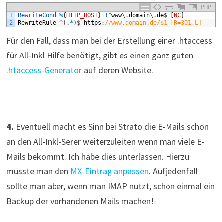
PHP
1
RewriteCond
%
{
HTTP_HOST
}
!
^
www
\
.
domain
\
.
de
$
[
NC
]
2
RewriteRule
^
(
.
*
)
$
https
:
//www.domain.de/$1 [R=301,L]
Für den Fall, dass man bei der Erstellung einer .htaccess
für All-Inkl Hilfe benötigt, gibt es einen ganz guten
.htaccess-Generator
auf deren Website.
4.
Eventuell macht es Sinn bei Strato die E-Mails schon
an den All-Inkl-Serer weiterzuleiten wenn man viele E-
Mails bekommt. Ich habe dies unterlassen. Hierzu
müsste man den
MX-Eintrag anpassen
. Aufjedenfall
sollte man aber, wenn man IMAP nutzt, schon einmal ein
Backup der vorhandenen Mails machen!