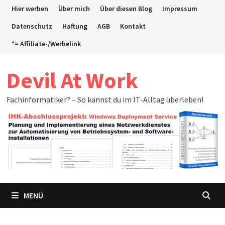
Zum
Hier werben
Über mich
Über diesen Blog
Impressum
Inhalt
Datenschutz
Haftung
AGB
Kontakt
springen
*= Affiliate-/Werbelink
Devil At Work
Fachinformatiker? – So kannst du im IT-Alltag überleben!
MENÜ