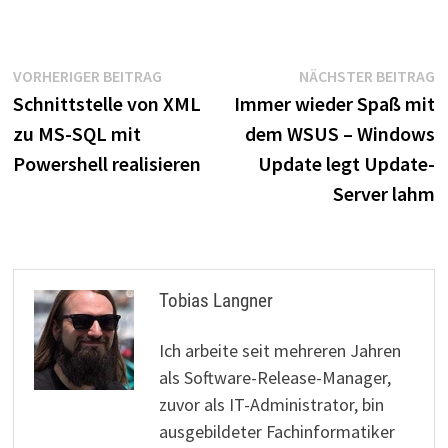
Beitragsnavigation
Vorheriger
N
VORHERIGER BEITRAG
NÄCHSTER BEITRAG
Beitrag:
B
Schnittstelle von XML
Immer wieder Spaß mit
zu MS-SQL mit
dem WSUS – Windows
Powershell realisieren
Update legt Update-
Server lahm
Tobias Langner
Ich arbeite seit mehreren Jahren
als Software-Release-Manager,
zuvor als IT-Administrator, bin
ausgebildeter Fachinformatiker