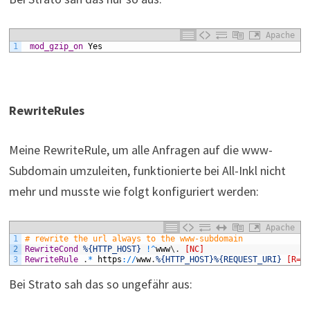
Apache
1
 mod_gzip_on
Yes
RewriteRules
Meine RewriteRule, um alle Anfragen auf die www-
Subdomain umzuleiten, funktionierte bei All-Inkl nicht
mehr und musste wie folgt konfiguriert werden:
Apache
1
# rewrite the url always to the www-subdomain
2
RewriteCond
%{HTTP_HOST}
!
^
www
\
.
[NC]
3
RewriteRule
.
*
https
:
/
/
www
.
%{HTTP_HOST}
%{REQUEST_URI}
[R=3
Bei Strato sah das so ungefähr aus: