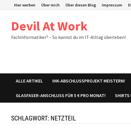
Zum
Hier werben
Über mich
Über diesen Blog
Impressum
D
Inhalt
springen
Devil At Work
Fachinformatiker? – So kannst du im IT-Alltag überleben!
ALLE ARTIKEL
IHK-ABSCHLUSSPROJEKT MEISTERN!
GLASFASER-ANSCHLUSS FÜR 5 € PRO MONAT!
SHIRTS
SCHLAGWORT:
NETZTEIL