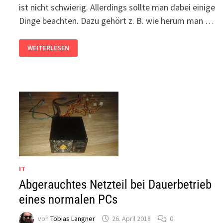
ist nicht schwierig. Allerdings sollte man dabei einige
Dinge beachten. Dazu gehört z. B. wie herum man …
NETZTEIL
WEITERLESEN
EINBAUEN
IN
PC
–
WIE
RUM?
LÜFTER
NACH
OBEN
ODER
UNTEN?
IT
Abgerauchtes Netzteil bei Dauerbetrieb
eines normalen PCs
von
Tobias Langner
26. April 2018
0