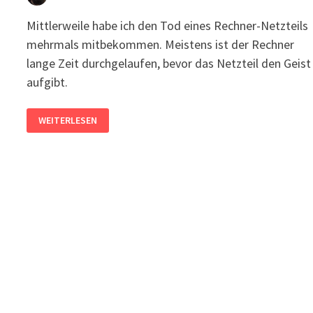
Mittlerweile habe ich den Tod eines Rechner-Netzteils
mehrmals mitbekommen. Meistens ist der Rechner
lange Zeit durchgelaufen, bevor das Netzteil den Geist
aufgibt.
ABGERAUCHTES
WEITERLESEN
NETZTEIL
BEI
DAUERBETRIEB
EINES
NORMALEN
PCS