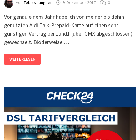
von
Tobias Langner
9. Dezember 2017
0
Vor genau einem Jahr habe ich von meiner bis dahin
genutzten Aldi Talk-Prepaid-Karte auf einen sehr
günstigen Vertrag bei 1und1 (über GMX abgeschlossen)
gewechselt. Blöderweise …
PREPAID-
WEITERLESEN
GUTHABEN
AUSZAHLEN
LASSEN