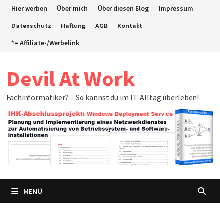
Zum
Hier werben
Über mich
Über diesen Blog
Impressum
Inhalt
Datenschutz
Haftung
AGB
Kontakt
springen
*= Affiliate-/Werbelink
Devil At Work
Fachinformatiker? – So kannst du im IT-Alltag überleben!
MENÜ