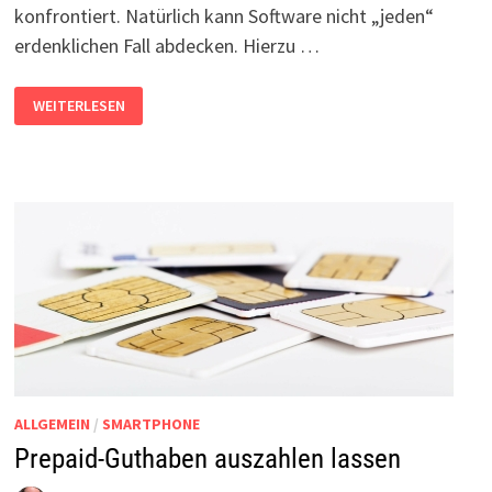
konfrontiert. Natürlich kann Software nicht „jeden“
erdenklichen Fall abdecken. Hierzu …
UNFLEXIBILITÄT
WEITERLESEN
VON
IT-
SYSTEMEN
ALLGEMEIN
/
SMARTPHONE
Prepaid-Guthaben auszahlen lassen