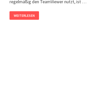
regelmäßig den TeamViewer nutzt, ist …
TEAMVIEWER:
WEITERLESEN
SPERREN
NACH
BEENDEN
UND
TRENNEN
DER
SITZUNG
DEAKTIVIEREN