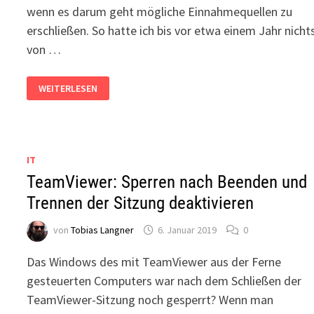
wenn es darum geht mögliche Einnahmequellen zu
erschließen. So hatte ich bis vor etwa einem Jahr nicht
von …
WAS
WEITERLESEN
IST
DIE
VG
WORT
UND
WIE
MELDE
IT
ICH
MICH
TeamViewer: Sperren nach Beenden und
DORT
AN?
Trennen der Sitzung deaktivieren
von
Tobias Langner
6. Januar 2019
0
Das Windows des mit TeamViewer aus der Ferne
gesteuerten Computers war nach dem Schließen der
TeamViewer-Sitzung noch gesperrt? Wenn man