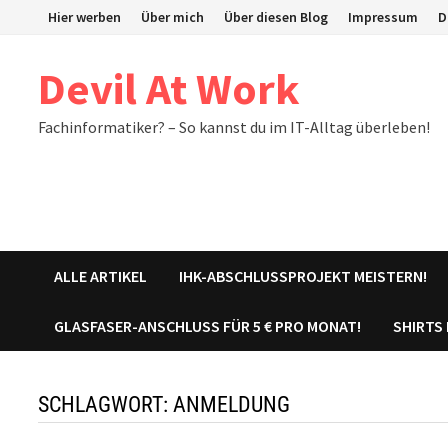
Zum
Hier werben
Über mich
Über diesen Blog
Impressum
D
Inhalt
springen
Devil At Work
Fachinformatiker? – So kannst du im IT-Alltag überleben!
ALLE ARTIKEL
IHK-ABSCHLUSSPROJEKT MEISTERN!
GLASFASER-ANSCHLUSS FÜR 5 € PRO MONAT!
SHIRTS
SCHLAGWORT:
ANMELDUNG