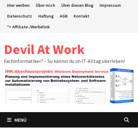
Zum
Hier werben
Über mich
Über diesen Blog
Impressum
Inhalt
Datenschutz
Haftung
AGB
Kontakt
springen
*= Affiliate-/Werbelink
Devil At Work
Fachinformatiker? – So kannst du im IT-Alltag überleben!
MENÜ