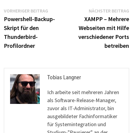
Beitragsnavigation
Vorheriger
N
VORHERIGER BEITRAG
NÄCHSTER BEITRAG
Beitrag:
B
Powershell-Backup-
XAMPP – Mehrere
Skript für den
Webseiten mit Hilfe
Thunderbird-
verschiedener Ports
Profilordner
betreiben
Tobias Langner
Ich arbeite seit mehreren Jahren
als Software-Release-Manager,
zuvor als IT-Administrator, bin
ausgebildeter Fachinformatiker
für Systemintegration und
Studium-"Pausierer" an der