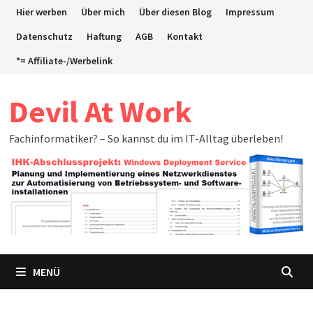
Zum
Hier werben
Über mich
Über diesen Blog
Impressum
Inhalt
Datenschutz
Haftung
AGB
Kontakt
springen
*= Affiliate-/Werbelink
Devil At Work
Fachinformatiker? – So kannst du im IT-Alltag überleben!
MENÜ