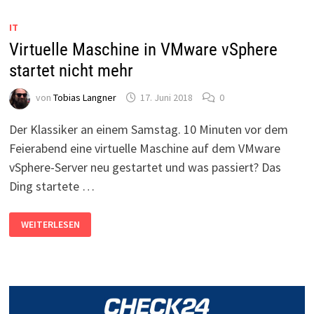
IN
FIREFOX
IT
Virtuelle Maschine in VMware vSphere
startet nicht mehr
von
Tobias Langner
17. Juni 2018
0
Der Klassiker an einem Samstag. 10 Minuten vor dem
Feierabend eine virtuelle Maschine auf dem VMware
vSphere-Server neu gestartet und was passiert? Das
Ding startete …
VIRTUELLE
WEITERLESEN
MASCHINE
IN
VMWARE
VSPHERE
STARTET
NICHT
MEHR