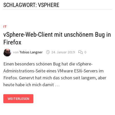
SCHLAGWORT:
VSPHERE
IT
vSphere-Web-Client mit unschönem Bug in
Firefox
von
Tobias Langner
24. Januar 2019
0
Einen besonders schönen Bug hat die vSphere-
Administrations-Seite eines VMware ESXi-Servers im
Firefox. Genervt hat mich das schon seit langem, aber
heute habe ich mich damit …
VSPHERE-
WEITERLESEN
WEB-
CLIENT
MIT
UNSCHÖNEM
BUG