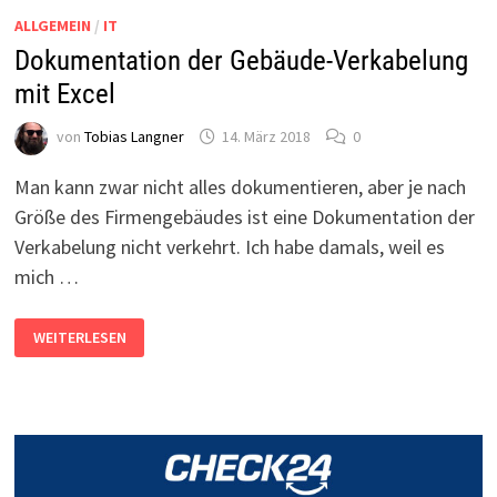
ALLGEMEIN
/
IT
Dokumentation der Gebäude-Verkabelung
mit Excel
von
Tobias Langner
14. März 2018
0
Man kann zwar nicht alles dokumentieren, aber je nach
Größe des Firmengebäudes ist eine Dokumentation der
Verkabelung nicht verkehrt. Ich habe damals, weil es
mich …
DOKUMENTATION
WEITERLESEN
DER
GEBÄUDE-
VERKABELUNG
MIT
EXCEL