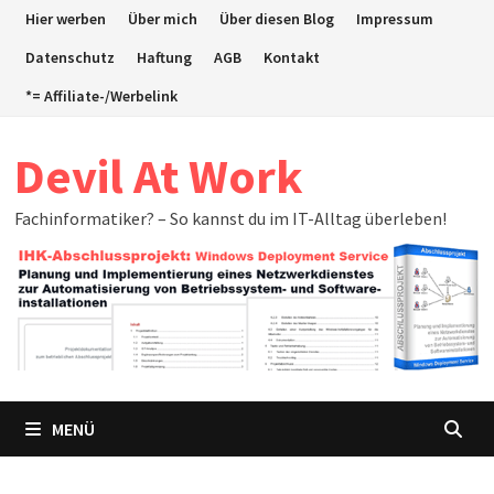
Zum
Hier werben
Über mich
Über diesen Blog
Impressum
Inhalt
Datenschutz
Haftung
AGB
Kontakt
springen
*= Affiliate-/Werbelink
Devil At Work
Fachinformatiker? – So kannst du im IT-Alltag überleben!
MENÜ