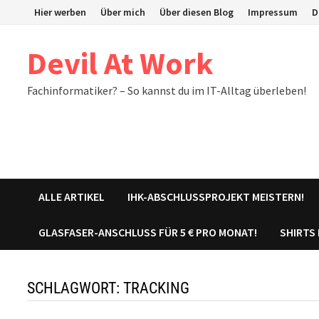
Zum
Hier werben
Über mich
Über diesen Blog
Impressum
D
Inhalt
springen
Devil At Work
Fachinformatiker? – So kannst du im IT-Alltag überleben!
ALLE ARTIKEL
IHK-ABSCHLUSSPROJEKT MEISTERN!
GLASFASER-ANSCHLUSS FÜR 5 € PRO MONAT!
SHIRTS
SCHLAGWORT:
TRACKING