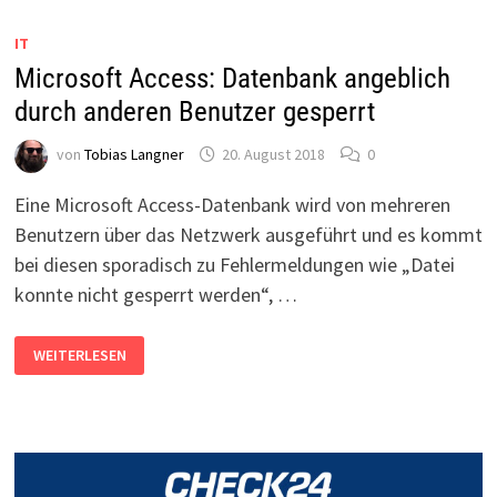
DER
SITZUNG
IT
DEAKTIVIEREN
Microsoft Access: Datenbank angeblich
durch anderen Benutzer gesperrt
von
Tobias Langner
20. August 2018
0
Eine Microsoft Access-Datenbank wird von mehreren
Benutzern über das Netzwerk ausgeführt und es kommt
bei diesen sporadisch zu Fehlermeldungen wie „Datei
konnte nicht gesperrt werden“, …
MICROSOFT
WEITERLESEN
ACCESS:
DATENBANK
ANGEBLICH
DURCH
ANDEREN
BENUTZER
GESPERRT