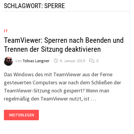
SCHLAGWORT:
SPERRE
IT
TeamViewer: Sperren nach Beenden und
Trennen der Sitzung deaktivieren
von
Tobias Langner
6. Januar 2019
0
Das Windows des mit TeamViewer aus der Ferne
gesteuerten Computers war nach dem Schließen der
TeamViewer-Sitzung noch gesperrt? Wenn man
regelmäßig den TeamViewer nutzt, ist …
TEAMVIEWER:
WEITERLESEN
SPERREN
NACH
BEENDEN
UND
TRENNEN