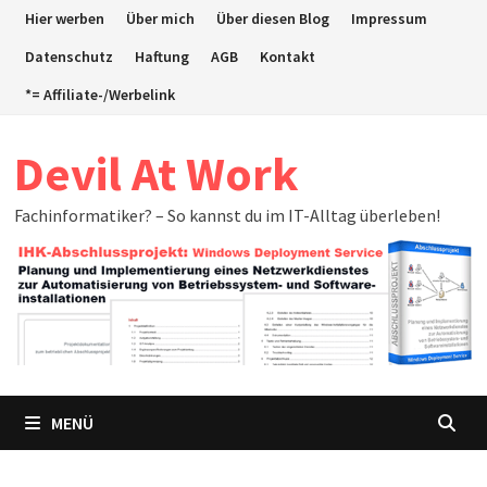
Zum
Hier werben
Über mich
Über diesen Blog
Impressum
Inhalt
Datenschutz
Haftung
AGB
Kontakt
springen
*= Affiliate-/Werbelink
Devil At Work
Fachinformatiker? – So kannst du im IT-Alltag überleben!
MENÜ