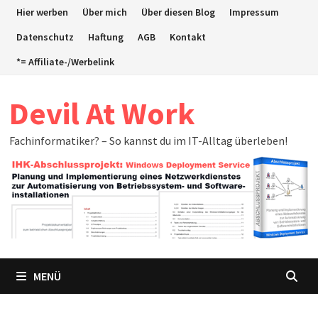
Zum
Hier werben
Über mich
Über diesen Blog
Impressum
Inhalt
Datenschutz
Haftung
AGB
Kontakt
springen
*= Affiliate-/Werbelink
Devil At Work
Fachinformatiker? – So kannst du im IT-Alltag überleben!
MENÜ