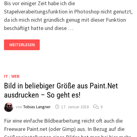
Bis vor einiger Zeit habe ich die
Stapelverabeitungsfunktion in Photoshop nicht genutzt,
da ich mich nicht gründlich genug mit dieser Funktion
beschäftigt hatte und diese …
WIE
WEITERLESEN
FUNKTIONIERT
DIE
STAPELVERARBEITUNG
IN
PHOTOSHOP
FÜR
DEN
IT
/
WEB
WEB-
EXPORT
Bild in beliebiger Größe aus Paint.Net
ausdrucken – So geht es!
von
Tobias Langner
17. Januar 2018
8
Für eine einfache Bildbearbeitung reicht oft auch die
Freeware Paint.net (oder Gimp) aus. In Bezug auf die