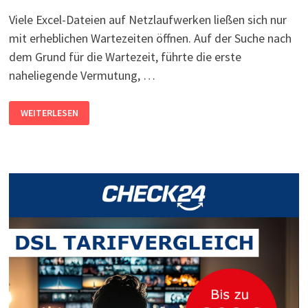
Viele Excel-Dateien auf Netzlaufwerken ließen sich nur
mit erheblichen Wartezeiten öffnen. Auf der Suche nach
dem Grund für die Wartezeit, führte die erste
naheliegende Vermutung, …
EXCEL-
WEITERLESEN
DATEI
ÖFFNET
LANGSAM
–
TABELLEN
ÖFFNEN
DAUERT
SEHR
LANGE