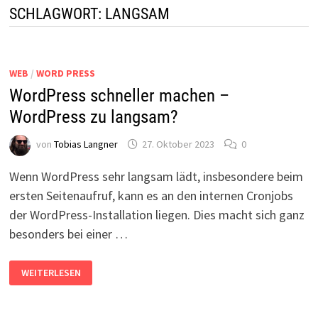
SCHLAGWORT:
LANGSAM
WEB
/
WORD PRESS
WordPress schneller machen –
WordPress zu langsam?
von
Tobias Langner
27. Oktober 2023
0
Wenn WordPress sehr langsam lädt, insbesondere beim
ersten Seitenaufruf, kann es an den internen Cronjobs
der WordPress-Installation liegen. Dies macht sich ganz
besonders bei einer …
WORDPRESS
WEITERLESEN
SCHNELLER
MACHEN
–
WORDPRESS
ZU