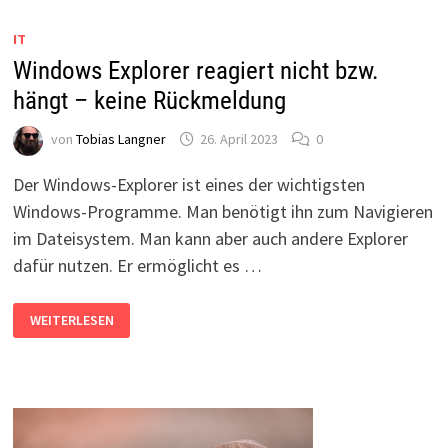
LANGSAM?
IT
Windows Explorer reagiert nicht bzw.
hängt – keine Rückmeldung
von
Tobias Langner
26. April 2023
0
Der Windows-Explorer ist eines der wichtigsten
Windows-Programme. Man benötigt ihn zum Navigieren
im Dateisystem. Man kann aber auch andere Explorer
dafür nutzen. Er ermöglicht es …
WINDOWS
WEITERLESEN
EXPLORER
REAGIERT
NICHT
BZW.
HÄNGT
–
KEINE
RÜCKMELDUNG