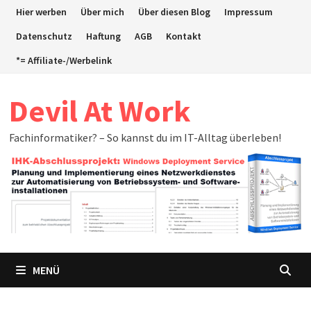
Zum
Hier werben
Über mich
Über diesen Blog
Impressum
Inhalt
Datenschutz
Haftung
AGB
Kontakt
springen
*= Affiliate-/Werbelink
Devil At Work
Fachinformatiker? – So kannst du im IT-Alltag überleben!
MENÜ