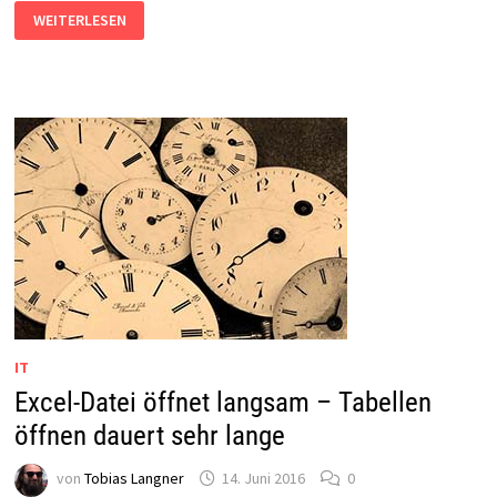
WINDOWS
WEITERLESEN
10
ZU
LANGSAM:
CORTANA
(FAST)
ABSCHALTEN
IT
Excel-Datei öffnet langsam – Tabellen
öffnen dauert sehr lange
von
Tobias Langner
14. Juni 2016
0